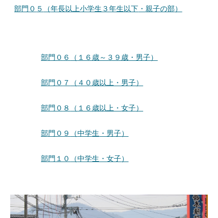
部門０
５
（
年長以上小学生３年生以下
・
親子の部
）
部門０
６
（
１６歳～３９歳
・男子）
部門０
７
（
４０歳以上
・男子）
部門０
８
（１６歳以上・
女子
）
部門０
９
（
中学生
・男子）
部門
１０
（
中学生
・
女子
）