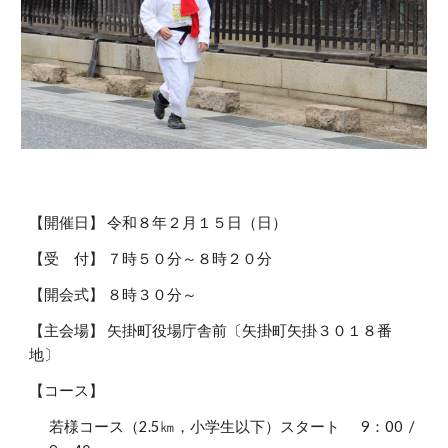
【
開催日
】
令和８年２月１５日（日）
【受 付】 ７時５０分～８時２０分
【開会式】 ８時３０分～
【主会場】
矢掛町役場庁舎前〔矢掛町矢掛３０１８番
地〕
【
コース
】
若様コース（2.5㎞，小学生以下）スタート 9：00 /